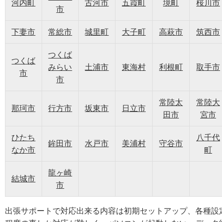
河内町
古河市
五霞町
境町
桜川市
市
下妻市
常総市
城里町
大子町
高萩市
筑西市
つくば
つくば
みらい
土浦市
東海村
利根町
取手市
市
市
常陸太
常陸大
那珂市
行方市
坂東市
日立市
田市
宮市
ひたち
八千代
鉾田市
水戸市
美浦村
守谷市
なか市
町
龍ヶ崎
結城市
市
出張サポートで対応出来る内容は初期セットアップ、各種設