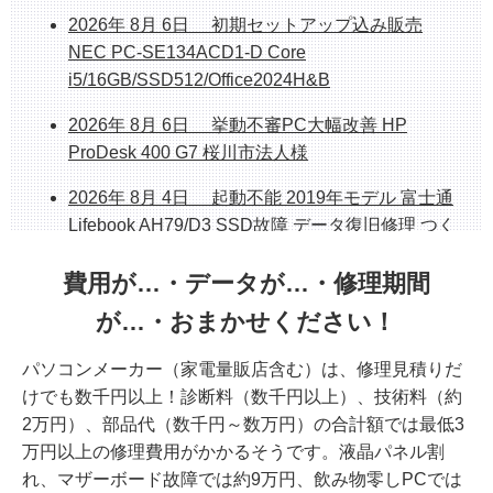
ホームページシステム更新作業中のお知らせ
2026年 8月 6日 初期セットアップ込み販売
NEC PC-SE134ACD1-D Core
整備済み中古デスクトップPC 販売中 富士通
i5/16GB/SSD512/Office2024H&B
ESPLIMO D586/M
2026年 8月 6日 挙動不審PC大幅改善 HP
整備済み中古PC販売中 富士通FH70/D1 1TB
SSD/Corei7/8GB/23.8インチ/Office
ProDesk 400 G7 桜川市法人様
2026年 8月 4日 起動不能 2019年モデル 富士通
Lifebook AH79/D3 SSD故障 データ復旧修理 つく
ば市
費用が…・データが…・修理期間
2026年 8月 3日 起動不能 NECノート VasaPro
が…・おまかせください！
VF-G 原因はメモリー故障だった 水戸市
パソコンメーカー（家電量販店含む）は、修理見積りだ
2026年 8月 3日 音が出ない、WiFiが繋がらな
けでも数千円以上！診断料（数千円以上）、技術料（約
い、動作も遅い マウスコンピュータ 水戸市
2万円）、部品代（数千円～数万円）の合計額では最低3
2026年 8月 3日 当社修理記事を見てご来店
万円以上の修理費用がかかるそうです。液晶パネル割
SSD故障 東芝 dynabook SZ/LSB 水戸市
れ、マザーボード故障では約9万円、飲み物零しPCでは