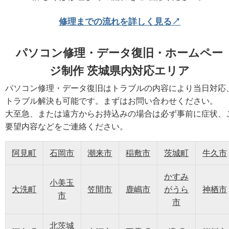
修理までの流れを詳しく見る↗
パソコン修理・データ復旧・ホームペー
ジ制作 茨城県内対応エリア
パソコン修理・データ復旧はトラブルの内容により当日対応
トラブル解決も可能です。まずはお問い合わせください。
大至急、または遠方からお持込みの場合は必ず事前に症状、
要望内容などをご連絡ください。
阿見町
石岡市
潮来市
稲敷市
茨城町
牛久市
かすみ
小美玉
大洗町
笠間市
鹿嶋市
がうら
神栖市
市
市
北茨城