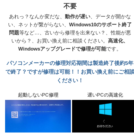
不要
あれっ？なんか変だな、
動作が遅い
、データが開かな
い、ネットが繋がらない、
Windows10のサポート終了
問題
等など…、古いから修理を出来ない？、性能が悪
いから？、お買い換え前に相談ください。
高速化、
Windowsアップグレードで修理が可能
です。
パソコンメーカーの修理対応期間は製造終了後約5年
で終了？ですが修理は可能！！お買い換え前にご相
ください！
起動しないPC修理
遅いPCの高速化