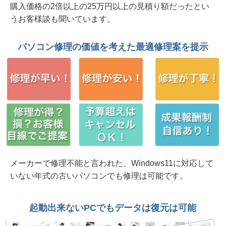
購入価格の2倍以上の25万円以上の見積り額だったとい
2026年 7月30日 起動不能/職場環境改善 富士通
うお客様談も聞いています。
ESPLIMO D587/RX 笠間市法人様から
2026年 7月30日 水戸市法人様 NEC PC コーヒ
パソコン修理の価値を考えた最適修理案を提示
ー零しでキーボード交換修理
2026年 7月30日 Insert system disk in drive... 起
動不能 Dynabook B65/HV ひたちなか市から
2026年 7月30日 2in1 HP ENVY x360 15インチ
モデル ヒンジ部分破損 日立市個人様から
2026年 7月26日 購入2か月 落下で画面破損 富
士通FMV U500-K3 水戸市
メーカーで修理不能と言われた、Windows11に対応して
いない年式の古いパソコンでも修理は可能です。
2026年 7月25日 コーラ零しで起動不能 富士通
Lifebook AH50/D3 鉾田市個人様
起動出来ないPCでもデータは復元は可能
2026年 7月19日 またまたヒンジ部分の破損
DELL Inspiron15 3520 水戸市