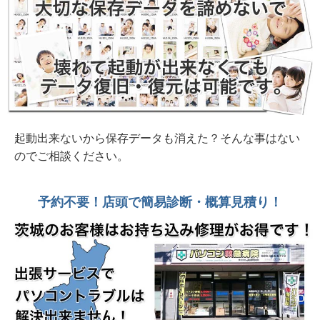
2026年 7月19日 初期セットアップ約30分
DELL Dell 15 DC1525 ND25-FWHBB 新品
2026年 7月19日 持ち帰れます！ NEC PC-
GE33EJYA2 512GB SSD、16G、OfficeH&B
2026年 7月19日 起動に4時間？起動後も全く動
かない 富士通Lifebook WA2/A3 2016年製
起動出来ないから保存データも消えた？そんな事はない
のでご相談ください。
2026年 7月16日 ASUS VIVOBook ヒンジ部分
破損 開きにくいのでテープ止め 水戸市
予約不要！店頭で簡易診断・概算見積り！
2026年 7月 9日 20年前の若かりし思い出を復元
したい。他社様見積り額十数万円 SONY
USB4GB
2026年 6月23日 パスワード忘れ？入力出来な
い？Lenovo Thikpad X395水戸市