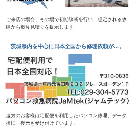
2026年 6月20日 整備済み中古デスクトップPC
販売中 富士通ESPLIMO D586/M
ご来店の場合、その場で初期診断を行い、想定される故
2026年 6月 8日 水戸市法人様から 壊れにくい
障から概算見積りを提示します。
事務用デスクトップパソコンオーダー
2026年 6月 7日 整備済み中古PC販売中 富士通
茨城県内を中心に日本全国から修理依頼が…。
FH70/D1 1TB SSD/Corei7/8GB/23.8インチ/Office
遠方のお客様は宅配便を利用したパソコン修理、データ
復旧・復元も受け付けています。