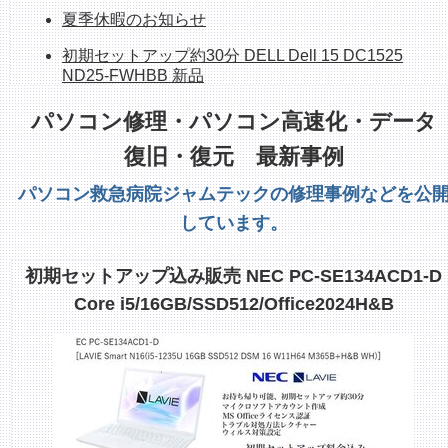
夏季休暇のお知らせ
初期セットアップ約30分 DELL Dell 15 DC1525
ND25-FWHBB 新品
持ち帰れます！ NEC PC-GE33EJYA2 512GB
パソコン修理・パソコン高速化・データ
SSD、16G、OfficeH&B
復旧・復元 最新事例
ホームページシステム更新作業中のお知らせ
パソコン救急病院ジャムテックの修理事例などを公
整備済み中古デスクトップPC 販売中 富士通
しています。
ESPLIMO D586/M
整備済み中古PC販売中 富士通FH70/D1 1TB
初期セットアップ込み販売 NEC PC-SE134ACD1-D
SSD/Corei7/8GB/23.8インチ/Office
Core i5/16GB/SSD512/Office2024H&B