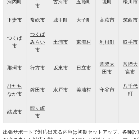
河内町
古河市
五霞町
境町
桜川市
市
下妻市
常総市
城里町
大子町
高萩市
筑西市
つくば
つくば
みらい
土浦市
東海村
利根町
取手市
市
市
常陸太
常陸大
那珂市
行方市
坂東市
日立市
田市
宮市
ひたち
八千代
鉾田市
水戸市
美浦村
守谷市
なか市
町
龍ヶ崎
結城市
市
出張サポートで対応出来る内容は初期セットアップ、各種設