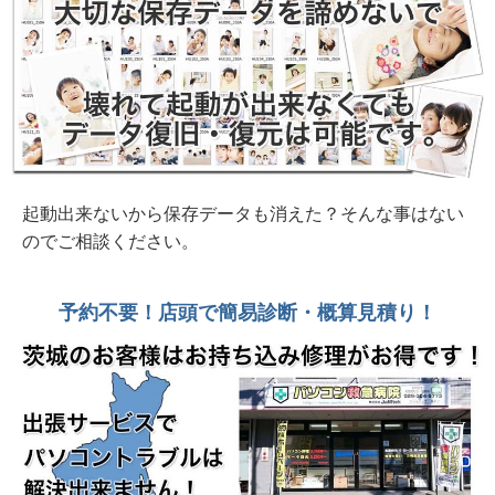
2026年 7月26日 購入2か月 落下で画面破損 富
士通FMV U500-K3 水戸市
2026年 7月25日 コーラ零しで起動不能 富士通
Lifebook AH50/D3 鉾田市個人様
2026年 7月19日 またまたヒンジ部分の破損
DELL Inspiron15 3520 水戸市
起動出来ないから保存データも消えた？そんな事はない
のでご相談ください。
2026年 7月19日 初期セットアップ約30分
DELL Dell 15 DC1525 ND25-FWHBB 新品
予約不要！店頭で簡易診断・概算見積り！
2026年 7月19日 持ち帰れます！ NEC PC-
GE33EJYA2 512GB SSD、16G、OfficeH&B
2026年 7月19日 起動に4時間？起動後も全く動
かない 富士通Lifebook WA2/A3 2016年製
2026年 7月16日 ASUS VIVOBook ヒンジ部分