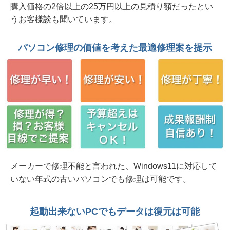
購入価格の2倍以上の25万円以上の見積り額だったとい
2026年 8月 3日 起動不能 NECノート VasaPro
うお客様談も聞いています。
VF-G 原因はメモリー故障だった 水戸市
2026年 8月 3日 音が出ない、WiFiが繋がらな
パソコン修理の価値を考えた最適修理案を提示
い、動作も遅い マウスコンピュータ 水戸市
2026年 8月 3日 当社修理記事を見てご来店
SSD故障 東芝 dynabook SZ/LSB 水戸市
2026年 7月30日 起動不能/職場環境改善 富士通
ESPLIMO D587/RX 笠間市法人様から
2026年 7月30日 水戸市法人様 NEC PC コーヒ
ー零しでキーボード交換修理
メーカーで修理不能と言われた、Windows11に対応して
いない年式の古いパソコンでも修理は可能です。
2026年 7月30日 Insert system disk in drive... 起
動不能 Dynabook B65/HV ひたちなか市から
起動出来ないPCでもデータは復元は可能
2026年 7月30日 2in1 HP ENVY x360 15インチ
モデル ヒンジ部分破損 日立市個人様から