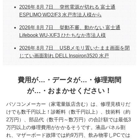
ホームページシステム更新作業中のお知らせ
2026年 8月 7日 突然電源が切れる 富士通
整備済み中古デスクトップPC 販売中 富士通
ESPLIMO WD2/F3 水戸市法人様から
ESPLIMO D586/M
2026年 8月 7日 挙動不審、動かない 富士通
整備済み中古PC販売中 富士通FH70/D1 1TB
Lifebook WU-X/F3 ひたちなか市法人様
SSD/Corei7/8GB/23.8インチ/Office
2026年 8月 7日 USBメモリ置いたまま画面を閉
じてい画面割れ DELL Inspiron3520 水戸
2026年 8月 6日 初期セットアップ込み販売 新
品NEC PC Core
費用が…・データが…・修理期間
i5/16GB/SSD512/Office2024H&B
が…・おまかせください！
2026年 8月 6日 挙動不審PC大幅改善 HP
パソコンメーカー（家電量販店含む）は、修理見積りだ
ProDesk 400 G7 桜川市法人様
けでも数千円以上！診断料（数千円以上）、技術料（約
2026年 8月 4日 起動不能 2019年モデル 富士通
2万円）、部品代（数千円～数万円）の合計額では最低3
Lifebook AH79/D3 SSD故障 データ復旧修理 つく
万円以上の修理費用がかかるそうです。液晶パネル割
ば市
れ、マザーボード故障では約9万円、飲み物零しPCでは