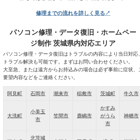
修理までの流れを詳しく見る↗
パソコン修理・データ復旧・ホームペー
ジ制作 茨城県内対応エリア
パソコン修理・データ復旧はトラブルの内容により当日対応
トラブル解決も可能です。まずはお問い合わせください。
大至急、または遠方からお持込みの場合は必ず事前に症状、
要望内容などをご連絡ください。
阿見町
石岡市
潮来市
稲敷市
茨城町
牛久市
かすみ
小美玉
大洗町
笠間市
鹿嶋市
がうら
神栖市
市
市
北茨城