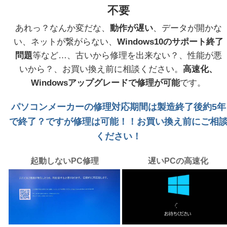
不要
あれっ？なんか変だな、
動作が遅い
、データが開かな
い、ネットが繋がらない、
Windows10のサポート終了
問題
等など…、古いから修理を出来ない？、性能が悪
いから？、お買い換え前に相談ください。
高速化、
Windowsアップグレードで修理が可能
です。
パソコンメーカーの修理対応期間は製造終了後約5年
で終了？ですが修理は可能！！お買い換え前にご相
ください！
起動しないPC修理
遅いPCの高速化