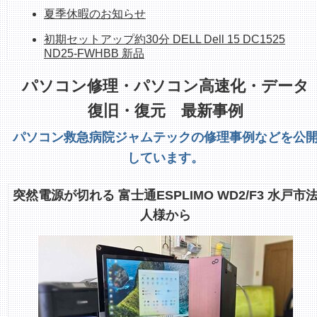
夏季休暇のお知らせ
初期セットアップ約30分 DELL Dell 15 DC1525
ND25-FWHBB 新品
持ち帰れます！ NEC PC-GE33EJYA2 512GB
パソコン修理・パソコン高速化・データ
SSD、16G、OfficeH&B
復旧・復元 最新事例
ホームページシステム更新作業中のお知らせ
パソコン救急病院ジャムテックの修理事例などを公
整備済み中古デスクトップPC 販売中 富士通
しています。
ESPLIMO D586/M
整備済み中古PC販売中 富士通FH70/D1 1TB
突然電源が切れる 富士通ESPLIMO WD2/F3 水戸市
SSD/Corei7/8GB/23.8インチ/Office
人様から