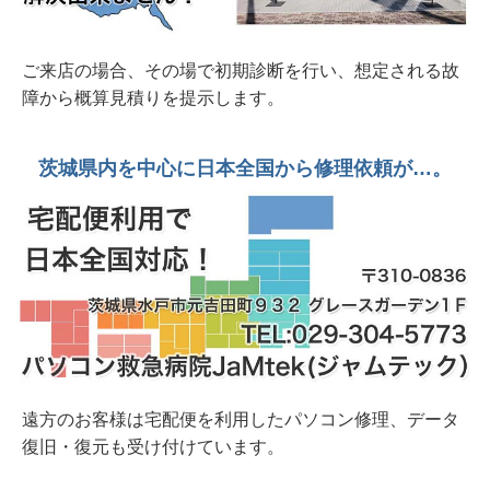
破損 開きにくいのでテープ止め 水戸市
2026年 7月 9日 20年前の若かりし思い出を復元
ご来店の場合、その場で初期診断を行い、想定される故
したい。他社様見積り額十数万円 SONY
障から概算見積りを提示します。
USB4GB
2026年 6月23日 パスワード忘れ？入力出来な
茨城県内を中心に日本全国から修理依頼が…。
い？Lenovo Thikpad X395水戸市
2026年 6月20日 整備済み中古デスクトップPC
販売中 富士通ESPLIMO D586/M
2026年 6月 8日 水戸市法人様から 壊れにくい
事務用デスクトップパソコンオーダー
2026年 6月 7日 整備済み中古PC販売中 富士通
FH70/D1 1TB SSD/Corei7/8GB/23.8インチ/Office
遠方のお客様は宅配便を利用したパソコン修理、データ
復旧・復元も受け付けています。