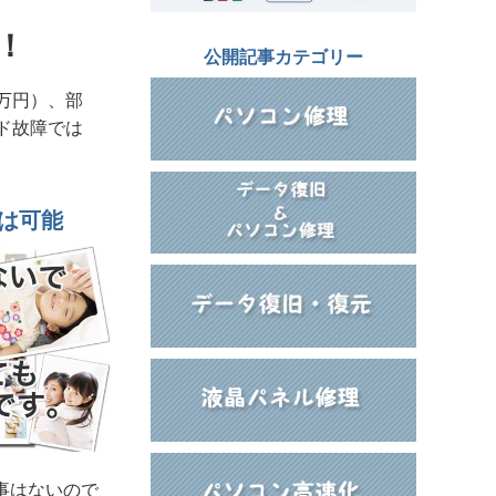
！
公開記事カテゴリー
万円）、部
ド故障では
は可能
事はないので