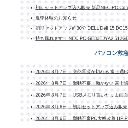
初期セットアップ込み販売 新品NEC PC Core i5/1
夏季休暇のお知らせ
初期セットアップ約30分 DELL Dell 15 DC15
持ち帰れます！ NEC PC-GE33EJYA2 512GB
ホームページシステム更新作業中のお知らせ
パソコン救急
整備済み中古デスクトップPC 販売中 富士通ESP
整備済み中古PC販売中 富士通FH70/D1 1TB SSD/
2026年 8月 7日 突然電源が切れる 富士通ES
2026年 8月 7日 挙動不審、動かない 富士通Li
2026年 8月 7日 USBメモリ置いたまま画面を閉
2026年 8月 6日 初期セットアップ込み販売 新品NEC
2026年 8月 6日 挙動不審PC大幅改善 HP Pr