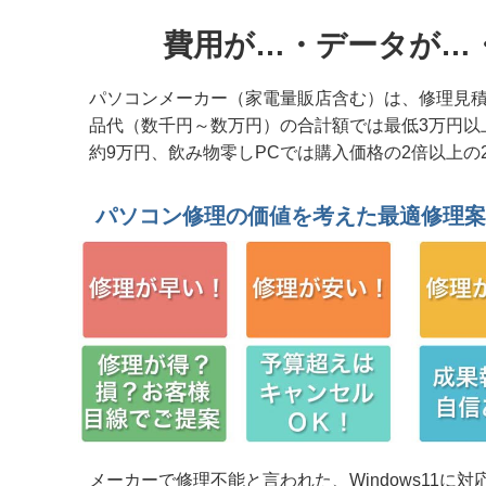
2026年 8月 4日 起動不能 2019年モデル 富士
費用が…・データが…
2026年 8月 3日 起動不能 NECノート Vas
2026年 8月 3日 音が出ない、WiFiが
パソコンメーカー（家電量販店含む）は、修理見積
品代（数千円～数万円）の合計額では最低3万円以
2026年 8月 3日 当社修理記事を見てご来店 SS
約9万円、飲み物零しPCでは購入価格の2倍以上
2026年 7月30日 起動不能/職場環境改善 富士
パソコン修理の価値を考えた最適修理
2026年 7月30日 水戸市法人様 NEC P
2026年 7月30日 Insert system disk in d
2026年 7月30日 2in1 HP ENVY x3
2026年 7月26日 購入2か月 落下で画面破損 
2026年 7月25日 コーラ零しで起動不能 富士通L
2026年 7月19日 またまたヒンジ部分の破損 DELL
メーカーで修理不能と言われた、Windows11に対