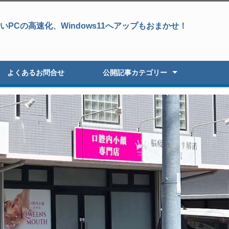
PCの高速化、Windows11へアップもおまかせ！
よくあるお問合せ
公開記事カテゴリー
パソコン修理
データ復旧&パソコン修理
データ復旧・復元
液晶パネル修理
パソコン高速化
オーダーパソコン
Windowsアップグレード
パソコン初期セットアップ
パソコン販売