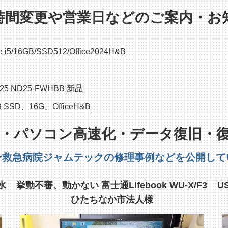
時間変更や営業日などのご案内・お
6GB/SSD512/Office2024H&B
25 ND25-FWHBB 新品
 SSD、16G、OfficeH&B
・パソコン高速化・データ復旧・
LIMO D586/M
ン救急病院ジャムテックの修理事例などを公開して
Corei7/8GB/23.8インチ/Office
水
挙動不審、動かない 富士通Lifebook WU-X/F3
U
ひたちなか市法人様