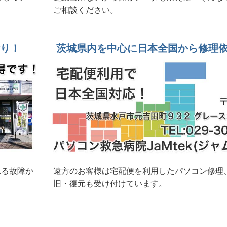
Dell 15 DC1525 ND25-FWHBB 新品
ご相談ください。
3EJYA2 512GB SSD、16G、OfficeH&B
積り！
茨城県内を中心に日本全国から修理
ない 富士通Lifebook WA2/A3 2016年製
ヒンジ部分破損 開きにくいのでテープ止め 水戸市
を復元したい。他社様見積り額十数万円 SONY USB4GB
Lenovo Thikpad X395水戸市
 販売中 富士通ESPLIMO D586/M
れにくい事務用デスクトップパソコンオーダー
れる故障か
遠方のお客様は宅配便を利用したパソコン修理
/D1 1TB SSD/Corei7/8GB/23.8インチ/Office
旧・復元も受け付けています。