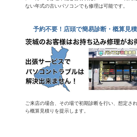
2026年 7月19日 初期セットアップ約30分 DELL 
ない年式の古いパソコンでも修理は可能です。
2026年 7月19日 持ち帰れます！ NEC PC-GE3
予約不要！店頭で簡易診断・概算見
2026年 7月19日 起動に4時間？起動後も全く動か
2026年 7月16日 ASUS VIVOBook 
2026年 7月 9日 20年前の若かりし思い出
2026年 6月23日 パスワード忘れ？入力出来ない？
2026年 6月20日 整備済み中古デスクトップPC
2026年 6月 8日 水戸市法人様から 壊
ご来店の場合、その場で初期診断を行い、想定さ
2026年 6月 7日 整備済み中古PC販売中 富士通FH70
ら概算見積りを提示します。