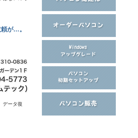
依頼が…。
、データ復