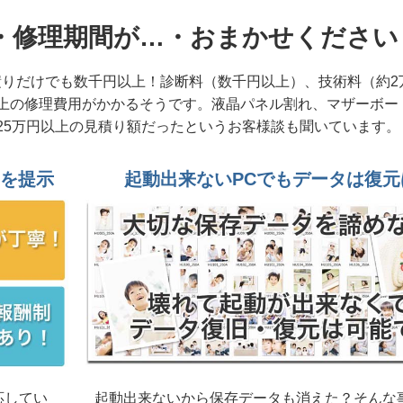
通Lifebook AH79/D3 SSD故障 データ復旧修理 つくば市
・修理期間が…・おまかせください
aPro VF-G 原因はメモリー故障だった 水戸市
繋がらない、動作も遅い マウスコンピュータ 水戸市
りだけでも数千円以上！診断料（数千円以上）、技術料（約2
上の修理費用がかかるそうです。液晶パネル割れ、マザーボー
D故障 東芝 dynabook SZ/LSB 水戸市
の25万円以上の見積り額だったというお客様談も聞いています。
通ESPLIMO D587/RX 笠間市法人様から
案を提示
起動出来ないPCでもデータは復元
C コーヒー零しでキーボード交換修理
rive... 起動不能 Dynabook B65/HV ひたちなか市から
60 15インチモデル ヒンジ部分破損 日立市個人様から
富士通FMV U500-K3 水戸市
ifebook AH50/D3 鉾田市個人様
 Inspiron15 3520 水戸市
応してい
起動出来ないから保存データも消えた？そんな