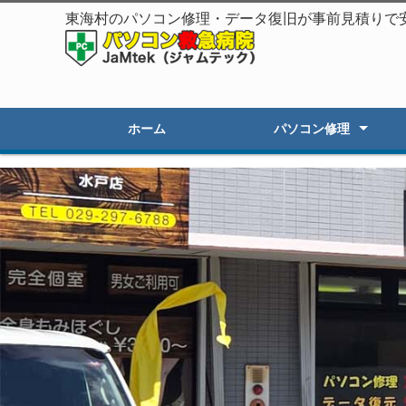
東海村のパソコン修理・データ復旧が事前見積りで
ホーム
パソコン修理
起動しないPC修理
遅いPCの高速化
初期セットアップ
画面割れ・表示不良
OSアップグレード
オーダーPC製作・販売
その他のトラブル