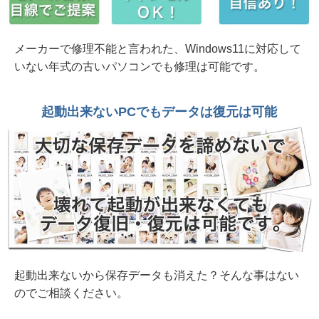
2026年 7月30日 水戸市法人様 NEC PC コーヒ
ー零しでキーボード交換修理
メーカーで修理不能と言われた、Windows11に対応して
いない年式の古いパソコンでも修理は可能です。
2026年 7月30日 Insert system disk in drive... 起
動不能 Dynabook B65/HV ひたちなか市から
起動出来ないPCでもデータは復元は可能
2026年 7月30日 2in1 HP ENVY x360 15インチ
モデル ヒンジ部分破損 日立市個人様から
2026年 7月26日 購入2か月 落下で画面破損 富
士通FMV U500-K3 水戸市
2026年 7月25日 コーラ零しで起動不能 富士通
Lifebook AH50/D3 鉾田市個人様
2026年 7月19日 またまたヒンジ部分の破損
DELL Inspiron15 3520 水戸市
起動出来ないから保存データも消えた？そんな事はない
のでご相談ください。
2026年 7月19日 初期セットアップ約30分