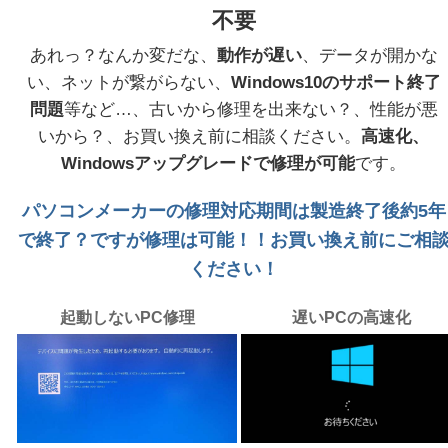
不要
あれっ？なんか変だな、
動作が遅い
、データが開かな
い、ネットが繋がらない、
Windows10のサポート終了
問題
等など…、古いから修理を出来ない？、性能が悪
いから？、お買い換え前に相談ください。
高速化、
Windowsアップグレードで修理が可能
です。
パソコンメーカーの修理対応期間は製造終了後約5年
で終了？ですが修理は可能！！お買い換え前にご相
ください！
起動しないPC修理
遅いPCの高速化