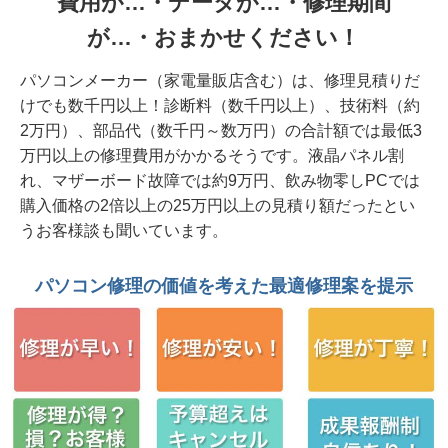
費用が…・データが…・修理期間
i5/16GB/SSD512/Office2024H&B
が…・おまかせください！
2026年 8月 6日 挙動不審PC大幅改善 HP
パソコンメーカー（家電量販店含む）は、修理見積りだ
ProDesk 400 G7 桜川市法人様
けでも数千円以上！診断料（数千円以上）、技術料（約
2026年 8月 4日 起動不能 2019年モデル 富士通
2万円）、部品代（数千円～数万円）の合計額では最低3
Lifebook AH79/D3 SSD故障 データ復旧修理 つく
万円以上の修理費用がかかるそうです。液晶パネル割
ば市
れ、マザーボード故障では約9万円、飲み物零しPCでは
購入価格の2倍以上の25万円以上の見積り額だったとい
2026年 8月 3日 起動不能 NECノート VasaPro
うお客様談も聞いています。
VF-G 原因はメモリー故障だった 水戸市
2026年 8月 3日 音が出ない、WiFiが繋がらな
パソコン修理の価値を考えた最適修理案を提示
い、動作も遅い マウスコンピュータ 水戸市
2026年 8月 3日 当社修理記事を見てご来店
SSD故障 東芝 dynabook SZ/LSB 水戸市
2026年 7月30日 起動不能/職場環境改善 富士通
ESPLIMO D587/RX 笠間市法人様から