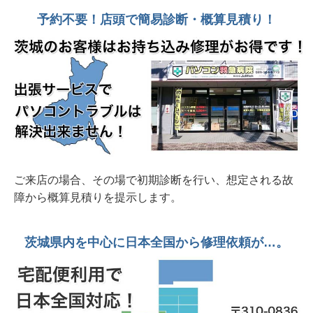
DELL Dell 15 DC1525 ND25-FWHBB 新品
予約不要！店頭で簡易診断・概算見積り！
2026年 7月19日 持ち帰れます！ NEC PC-
GE33EJYA2 512GB SSD、16G、OfficeH&B
2026年 7月19日 起動に4時間？起動後も全く動
かない 富士通Lifebook WA2/A3 2016年製
2026年 7月16日 ASUS VIVOBook ヒンジ部分
破損 開きにくいのでテープ止め 水戸市
2026年 7月 9日 20年前の若かりし思い出を復元
ご来店の場合、その場で初期診断を行い、想定される故
したい。他社様見積り額十数万円 SONY
障から概算見積りを提示します。
USB4GB
2026年 6月23日 パスワード忘れ？入力出来な
茨城県内を中心に日本全国から修理依頼が…。
い？Lenovo Thikpad X395水戸市
2026年 6月20日 整備済み中古デスクトップPC
販売中 富士通ESPLIMO D586/M