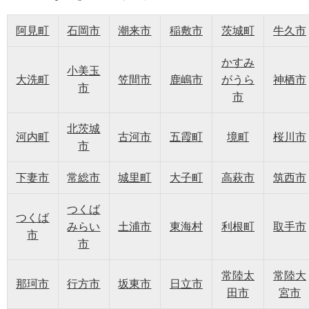
阿見町
石岡市
潮来市
稲敷市
茨城町
牛久市
かすみ
小美玉
大洗町
笠間市
鹿嶋市
がうら
神栖市
市
市
北茨城
河内町
古河市
五霞町
境町
桜川市
市
下妻市
常総市
城里町
大子町
高萩市
筑西市
つくば
つくば
みらい
土浦市
東海村
利根町
取手市
市
市
常陸太
常陸大
那珂市
行方市
坂東市
日立市
田市
宮市