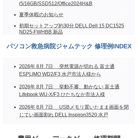
i5/16GB/SSD512/Office2024H&B
夏季休暇のお知らせ
初期セットアップ約30分 DELL Dell 15 DC1525
ND25-FWHBB 新品
持ち帰れます！ NEC PC-GE33EJYA2 512GB
パソコン救急病院ジャムテック 修理例INDEX
SSD、16G、OfficeH&B
ホームページシステム更新作業中のお知らせ
2026年 8月 7日 突然電源が切れる 富士通
整備済み中古デスクトップPC 販売中 富士通
ESPLIMO WD2/F3 水戸市法人様から
ESPLIMO D586/M
2026年 8月 7日 挙動不審、動かない 富士通
整備済み中古PC販売中 富士通FH70/D1 1TB
Lifebook WU-X/F3 ひたちなか市法人様
SSD/Corei7/8GB/23.8インチ/Office
2026年 8月 7日 USBメモリ置いたまま画面を閉
じてい画面割れ DELL Inspiron3520 水戸
2026年 8月 6日 初期セットアップ込み販売 新
品NEC PC Core