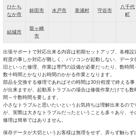
ひたち
八千代
鉾田市
水戸市
美浦村
守谷市
なか市
町
龍ヶ崎
結城市
市
出張サポートで対応出来る内容は初期セットアップ、各種設
程度の事しか対応が難しく、パソコンが起動しない、データ
旧といった修理、作業は専門の設備が必要だったり、数時間
数十時間とかなりお時間のかかる作業となります。
部品を交換する修理であればその時間は30分程度で終える事
が出来ますが、起動系トラブルの場合は修復作業だけでも数
間～十数時間を要します。
小さなトラブルと思いたいというお気持ちは理解出来るので
が、実際は大きなトラブルだったということも多々あり、そ
修理は簡単ではありません。
保存データが大切というお客様は無理をせず、弄らず触らず