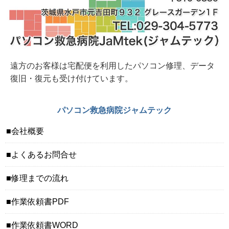
2026年 6月 8日 水戸市法人様から 壊れにくい
事務用デスクトップパソコンオーダー
2026年 6月 7日 整備済み中古PC販売中 富士通
FH70/D1 1TB SSD/Corei7/8GB/23.8インチ/Office
遠方のお客様は宅配便を利用したパソコン修理、データ
復旧・復元も受け付けています。
パソコン救急病院ジャムテック
会社概要
よくあるお問合せ
修理までの流れ
作業依頼書PDF
作業依頼書WORD